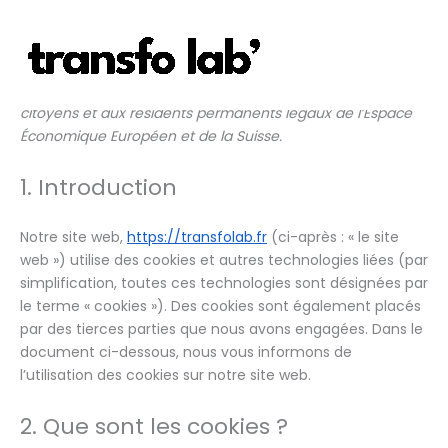
Politique de cookies (UE)
Consent
Consent
Consent
Consent
Consent
Consent
Consent
Consent
Consent
Consent
Consent
Consent
Marketin
Aller
to
to
to
to
to
to
to
to
to
to
to
to
au
service
service
service
service
service
service
service
service
service
service
service
service
contenu
Cette politique de cookies a été mise à jour pour la
wordpress
elementor
hubspot
litespeed
complianz
adobe-
google-
youtube
mixpanel
facebook
linkedin
divers
fonts
fonts
dernière fois le septembre 29, 2025 et s’applique aux
citoyens et aux résidents permanents légaux de l’Espace
Économique Européen et de la Suisse.
1. Introduction
Notre site web,
https://transfolab.fr
(ci-après : « le site
web ») utilise des cookies et autres technologies liées (par
simplification, toutes ces technologies sont désignées par
le terme « cookies »). Des cookies sont également placés
par des tierces parties que nous avons engagées. Dans le
document ci-dessous, nous vous informons de
l’utilisation des cookies sur notre site web.
2. Que sont les cookies ?