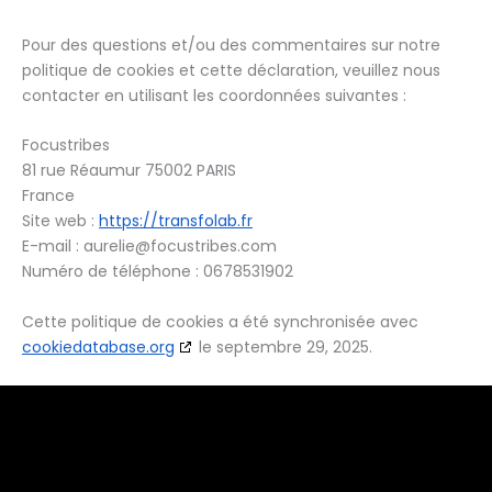
Pour des questions et/ou des commentaires sur notre
politique de cookies et cette déclaration, veuillez nous
contacter en utilisant les coordonnées suivantes :
Focustribes
81 rue Réaumur 75002 PARIS
France
Site web :
https://transfolab.fr
E-mail :
aurelie@
focustribes.com
Numéro de téléphone : 0678531902
Cette politique de cookies a été synchronisée avec
cookiedatabase.org
le septembre 29, 2025.